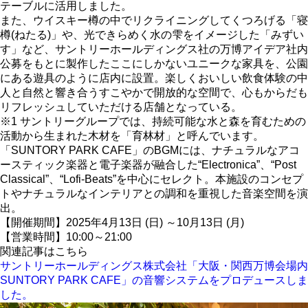
テーブルに活用しました。
また、ウイスキー樽の中でリクライニングしてくつろげる「寝
樽(ねたる)」や、光できらめく水の雫をイメージした「みずい
す」など、サントリーホールディングス社の万博アイデア社内
公募をもとに製作したここにしかないユニークな家具を、公園
にある遊具のように店内に設置。楽しくおいしい飲食体験の中
人と自然と響き合うすこやかで開放的な空間で、心もからだも
リフレッシュしていただける店舗となっている。
※1 サントリーグループでは、持続可能な水と森を育むための
活動から生まれた木材を「育林材」と呼んでいます。
「SUNTORY PARK CAFE」のBGMには、ナチュラルなアコ
ースティック楽器と電子楽器が融合した“Electronica”、“Post
Classical”、“Lofi-Beats”を中心にセレクト。本施設のコンセプ
トやナチュラルなインテリアとの調和を重視した音楽空間を演
出。
【開催期間】2025年4月13日 (日) ～10月13日 (月)
【営業時間】10:00～21:00
関連記事はこちら
サントリーホールディングス株式会社「大阪・関西万博会場内
SUNTORY PARK CAFE」の音響システムをプロデュースしま
した。