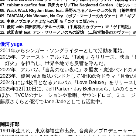
07. cubismo grafico feat. 武田カオリ／The Neglected Ga
08. Wack Wack Rhythm Band feat. 星野みちる／ルージュの伝言
09. TAMTAM／No Woman, No Cry （ボブ・マーリーのカヴァー）※「ギブ
10. 中島ノブユキ／さよならの夏 ※「コクリコ坂から」
11. 優河 with 岡田拓郎／テルーの唄 （手嶌葵のカヴァー）※「ゲド戦記」
12. 武田吉晴 feat. アン・サリー／いのちの記憶 （二階堂和美のカヴァー
優河 yuga
2011年からシンガー・ソングライターとして活動を開始。
2015年、ファースト・アルバム『Tabiji』をリリース。映
「灯火」 を担当し、世界各地でも反響を呼んだ。
2022年、アルバム『言葉のない夜に』を盟友・魔法バンドの
2023年、優河 with 魔法バンドとしてNHK総合ドラマ
2024年には4枚目となるアルバム『Love Deluxe』をリ
2025年12月10日に、Jeff Parker・Jay Belleroseら、
ほか、TVCMのナレーションや歌唱、サウンドロゴ、ミュー
藤原さくらと優河でJane Jadeとしても活動中。
岡田拓郎
1991年生まれ、東京都福生市出身。音楽家／プロデューサー