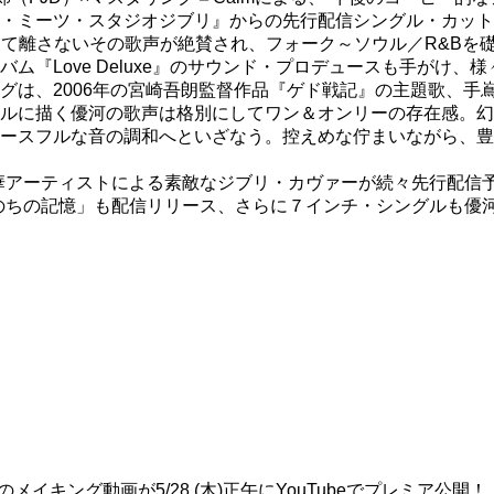
・ミーツ・スタジオジブリ』からの先行配信シングル・カット
捉えて離さないその歌声が絶賛され、フォーク～ソウル／R&B
ム『Love Deluxe』のサウンド・プロデュースも手がけ
グは、2006年の宮崎吾朗監督作品『ゲド戦記』の主題歌、手
ルに描く優河の歌声は格別にしてワン＆オンリーの存在感。幻
ースフルな音の調和へといざなう。控えめな佇まいながら、豊
超豪華アーティストによる素敵なジブリ・カヴァーが続々先行配信
いのちの記憶」も配信リリース、さらに７インチ・シングルも優河 wi
キング動画が5/28 (木)正午にYouTubeでプレミア公開！