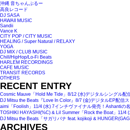
沖縄 音ちゃんぷるー
高良レコード
DJ SASA
HAWAII MUSIC
Sandii
Vance K
CITY POP / CITY MUSIC
HEALING / Super Natural / RELAXY
YOGA
DJ MIX / CLUB MUSIC
Chill/HipHop/Lo-Fi Beats
HARLEM RECORDINGS
CAFE MUSIC
TRANSIT RECORDS
OTHERS
RECENT ENTRY
Cosmic Mauve「Hold Me Tide」8/12 (水)デ
DJ Mitsu the Beats『Love In Color』8/7 (
aimi「Foolish」11/4 (水) 7インチヴァイナル発売！A
TOSHIKI HAYASHI(%C) & Lil Summer「Rock 
DJ Mitsu the Beats「サガリバナ feat. kojikoji
ARCHIVES