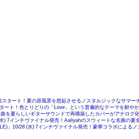
ジタルシングル配信スタート！夏の原風景を想起させるノスタルジックなサマ
金)デジタルEP配信スタート！色とりどりの「Love」という普遍的なテーマを
shantiの名曲を夏らしいギターサウンドで再構築したカバーがアナログ
the Boat」11/4 (水) 7インチヴァイナル発売！Aaliyahのス
 & HUNGER(GAGLE)」10/28 (水) 7インチヴァイナル発売！豪