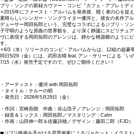
ブリ・ソングの新録カヴァー・コンピ『カフェ・アプレミディ
⚪︎2015年にファースト・アルバムを発表後、聴く者の心を
素晴らしいシンガー・ソングライター優河と、彼女の名作アルバ
デューサー岡田拓郎という、完璧なコラボによるジブリ・ソン
子守唄のような原曲の世界観を、より深く静謐にスピリチュア
ヴに表現する岡田拓郎のアレンジは、静かな桃源郷のようにピ
す。
⚪︎6/3（水）リリースのコンピ・アルバムからは、12組の
同日5/29（金）には、武田吉晴 feat. アン・サリーによる「
7/15（水）発売予定ですので、ぜひご期待ください！
・アーティスト：優河 with 岡田拓郎
・タイトル：テルーの唄
・発売日：
2026年5月29日（金）
・作詞：宮崎吾朗 作曲：谷山浩子／アレンジ：岡田拓郎
・録音＆ミックス：岡田拓郎／マスタリング：Calm
・作画：山田伸一郎＆佐藤詩穂／デザイン：藤田二郎（FJD）
◼︎ジブリ映画を手がける背景画家によるジャケット・イラストのメイ