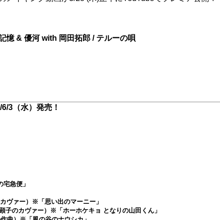
 & 優河 with 岡田拓郎 / テルーの唄
6/3（水）発売！
の宅急便」
・アーンのカヴァー）※「思い出のマーニー」
めた （矢野顕子のカヴァー）※「ホーホケキョ となりの山田くん」
野晴臣の作曲）※「風の谷のナウシカ」