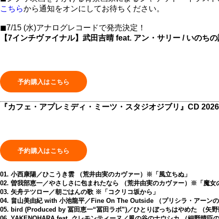
こちら
から通知をオンにしてお待ちください。
◼︎7/15 (水)アナログレコードで発売決定！
【7インチヴァイナル】武田吉晴 feat. アン・サリー / いのちの記憶
『カフェ・アプレミディ・ミーツ・スタジオジブリ』CD 2026/
01. 小西康陽／ひこうき雲 （荒井由実のカヴァー）※「風立ちぬ」
02. 曽我部恵一／やさしさに包まれたなら （荒井由実のカヴァー）※「魔女
03. 矢舟テツロー／朝ごはんの歌 ※「コクリコ坂から」
04. 畠山美由紀 with 小池龍平／Fine On The Outside （プリシラ
05. bird (Produced by 冨田恵一“冨田ラボ”)／ひとりぼっちはや
06. YAKENOHARA feat. クレモンティーヌ／風の谷のナウシカ （細