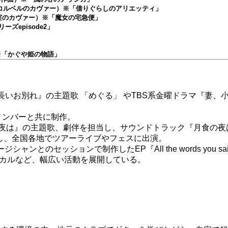
rden （セシル・コルベルのカヴァー）※「借りぐらしのアリエッティ」
 （荒井由実のカヴァー）※「魔女の宅急便」
リーズepisode2」
）※「かぐや姫の物語」
画『⻑いお別れ』の主題歌 「めぐる」 やTBS系金曜ドラマ『妻
メンバーと共に制作。
『月食の夜は』の主題歌、劇伴を担当し、サウンドトラック『月食の
リースし、全国各地でツアーライブやフェスに出演。
LAのミュージシャンとのセッションで制作したEP『All the words yo
ジカルなど、幅広い活動を展開している。
。