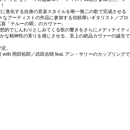
！
を礎に進化する自身の音楽スタイルを唯一無二の歌で完成させる
、様々なアーティストの作品に参加する信頼厚いギタリスト／プロ
嶌葵「テルーの唄」のカヴァー。
想的でじんわりとしみてくる歌の響きをさらにメディテイティ
かな精神性の実りを感じさせる、至上の絶品カヴァーの誕生で
予定。
th 岡田拓郎／武田吉晴 feat. アン・サリーのカップリングで