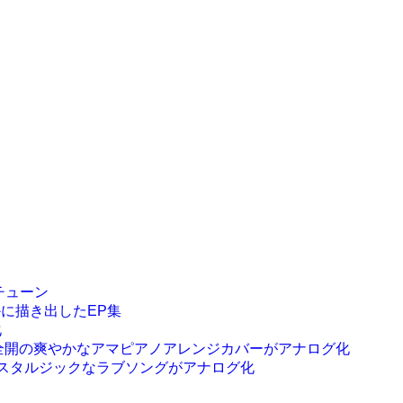
ーチューン
鮮やかに描き出したEP集
化
ウィートな名曲の夏全開の爽やかなアマピアノアレンジカバーがアナログ化
華コラボによるノスタルジックなラブソングがアナログ化