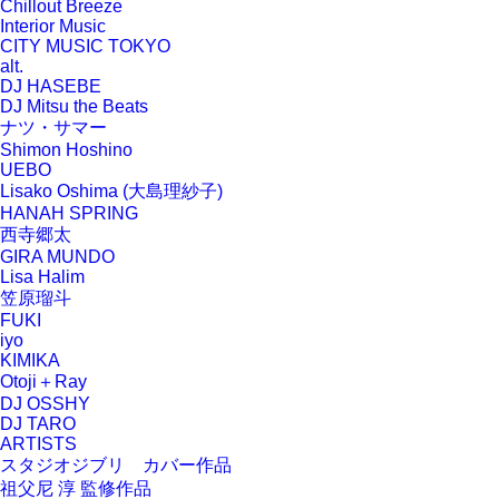
Chillout Breeze
Interior Music
CITY MUSIC TOKYO
alt.
DJ HASEBE
DJ Mitsu the Beats
ナツ・サマー
Shimon Hoshino
UEBO
Lisako Oshima (大島理紗子)
HANAH SPRING
西寺郷太
GIRA MUNDO
Lisa Halim
笠原瑠斗
FUKI
iyo
KIMIKA
Otoji＋Ray
DJ OSSHY
DJ TARO
ARTISTS
スタジオジブリ カバー作品
祖父尼 淳 監修作品