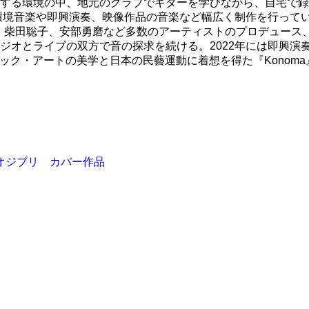
する環境の中、地元のクラブでギターを学びながら、自宅で録音
楽や即興演奏、映像作品の音楽など幅広く制作を行っている。これまで
作。また、優河、柴田聡子、安部勇磨など多数のアーティストのプロデュ
ライブの双方で音の探求を続ける。2022年には即興演奏を編集構築
hingより、ブラック・アートの美学と日本の民藝運動に着想を得た『Kono
オジブリ カバー作品