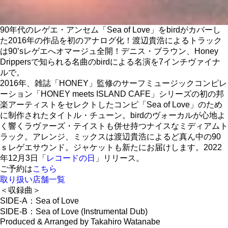
90年代のレゲエ・アンセム「Sea of Love」をbirdがカバーし
た2016年の作品を初のアナログ化！渡辺貴浩によるトラック
は90’sレゲエへオマージュ全開！デニス・ブラウン、Honey
Drippersで知られる名曲のbirdによる名演を7インチヴァイナ
ルで。
2016年、雑誌「HONEY」監修のサーフミュージックコンピレ
ーション「HONEY meets ISLAND CAFE」シリーズの初の邦
楽アーティストをセレクトしたコンピ「Sea of Love」のため
に制作されたタイトル・チューン。birdのヴォーカルが心地よ
く響くラヴァーズ・テイストも併せ持つナイスなミディアムト
ラック。アレンジ、ミックスは渡辺貴浩によるど真ん中の90
ｓレゲエサウンド。ジャケットも新たにお届けします。2022
年12月3日「
レコードの日
」リリース。
ご予約は
こちら
取り扱い店舗一覧
＜収録曲＞
SIDE-A：Sea of Love
SIDE-B：Sea of Love (Instrumental Dub)
Produced & Arranged by Takahiro Watanabe