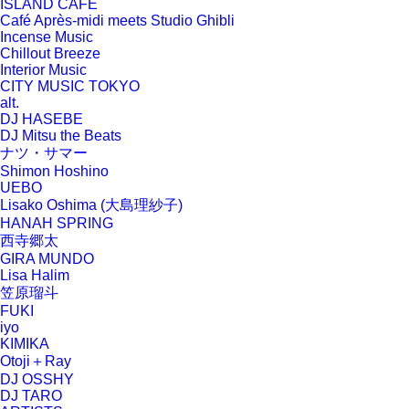
ISLAND CAFE
Café Après-midi meets Studio Ghibli
Incense Music
Chillout Breeze
Interior Music
CITY MUSIC TOKYO
alt.
DJ HASEBE
DJ Mitsu the Beats
ナツ・サマー
Shimon Hoshino
UEBO
Lisako Oshima (大島理紗子)
HANAH SPRING
西寺郷太
GIRA MUNDO
Lisa Halim
笠原瑠斗
FUKI
iyo
KIMIKA
Otoji＋Ray
DJ OSSHY
DJ TARO