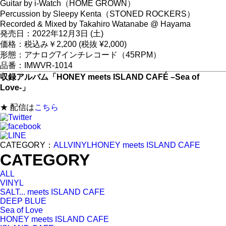
Guitar by i-Watch（HOME GROWN）
Percussion by Sleepy Kenta（STONED ROCKERS）
Recorded & Mixed by Takahiro Watanabe @ Hayama
発売日：2022年12月3日 (土)
価格：税込み￥2,200 (税抜 ¥2,000)
形態：アナログ7インチレコード（45RPM）
品番：IMWVR-1014
収録アルバム「HONEY meets ISLAND CAFÉ –Sea of
Love-」
★ 配信は
こちら
CATEGORY：
ALL
VINYL
HONEY meets ISLAND CAFE
CATEGORY
ALL
VINYL
SALT... meets ISLAND CAFE
DEEP BLUE
Sea of Love
HONEY meets ISLAND CAFE