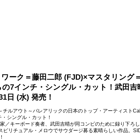
ートワーク＝藤田二郎 (FJD)×マスタリン
om』からの7インチ・シングル・カット！武田吉晴「Mon
1日 (水) 発売！
チルアウト～バレアリックの日本のトップ・アーティストCalm
らの7インチ・シングル・カット！
ーボード奏者、武田吉晴が同コンピのために録り下ろした最新トラッ
リチュアル・メロウでサウダージ募る素晴らしい作品。SIDE-AAに
グ！