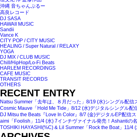
沖縄 音ちゃんぷるー
高良レコード
DJ SASA
HAWAII MUSIC
Sandii
Vance K
CITY POP / CITY MUSIC
HEALING / Super Natural / RELAXY
YOGA
DJ MIX / CLUB MUSIC
Chill/HipHop/Lo-Fi Beats
HARLEM RECORDINGS
CAFE MUSIC
TRANSIT RECORDS
OTHERS
RECENT ENTRY
Natsu Summer「去年は、８月だった」8/19 (水)シ
Cosmic Mauve「Hold Me Tide」8/12 (水)デ
DJ Mitsu the Beats『Love In Color』8/7 (
aimi「Foolish」11/4 (水) 7インチヴァイナル発売！A
TOSHIKI HAYASHI(%C) & Lil Summer「Rock 
ARCHIVES