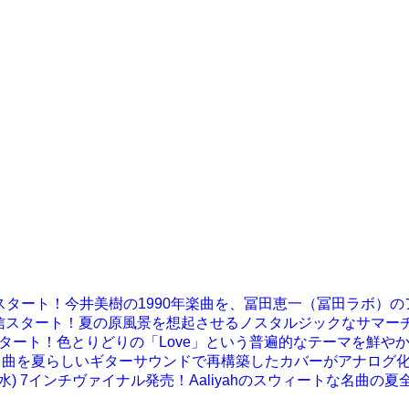
ングル配信スタート！今井美樹の1990年楽曲を、冨田恵一（冨田ラ
ジタルシングル配信スタート！夏の原風景を想起させるノスタルジックなサマ
金)デジタルEP配信スタート！色とりどりの「Love」という普遍的なテーマを
shantiの名曲を夏らしいギターサウンドで再構築したカバーがアナログ
the Boat」11/4 (水) 7インチヴァイナル発売！Aaliyahのス