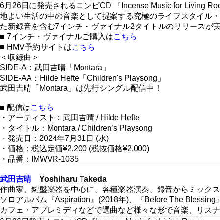
6月26日に発売されるコンピCD 『Incense Music fo
地よい生活の中の音楽として提案する究極のライフスタイル・コ
た新録音を含む7インチ・ヴァイナル2タイトルのリリースが
■ 7インチ・ヴァイナルご購入は
こちら
■
HMV
予約サイトは
こちら
＜収録曲＞
SIDE-A：武田吉晴「Montara」
SIDE-AA：Hilde Hefte「Children's Playsong」
武田吉晴「Montara」は先行シングル配信中！
■ 配信は
こちら
・アーティスト：武田吉晴 / Hilde Hefte
・タイトル：Montara / Children’s Playsong
・発売日：2024年7月31日 (水)
・価格：税込定価¥2,200 (税抜価格¥2,000)
・品番：IMWVR-1035
武田吉晴
Yoshiharu Takeda
作曲家。鍵盤楽器を中心に、各種楽器演奏、録音からミックス
ソロアルバム『Aspiration』(2018年)、『Before The B
カフェ・アプレミディなどで選曲など様々な形で音楽、リスナ