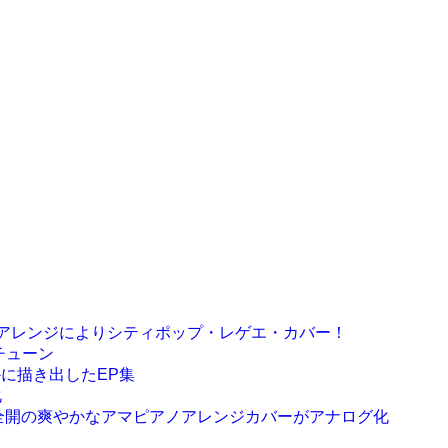
ボ）のアレンジによりシティポップ・レゲエ・カバー！
ーチューン
鮮やかに描き出したEP集
化
ウィートな名曲の夏全開の爽やかなアマピアノアレンジカバーがアナログ化