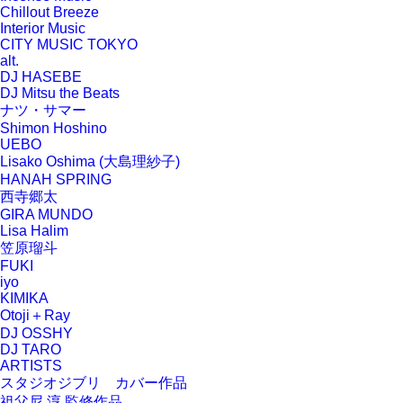
Chillout Breeze
Interior Music
CITY MUSIC TOKYO
alt.
DJ HASEBE
DJ Mitsu the Beats
ナツ・サマー
Shimon Hoshino
UEBO
Lisako Oshima (大島理紗子)
HANAH SPRING
西寺郷太
GIRA MUNDO
Lisa Halim
笠原瑠斗
FUKI
iyo
KIMIKA
Otoji＋Ray
DJ OSSHY
DJ TARO
ARTISTS
スタジオジブリ カバー作品
祖父尼 淳 監修作品