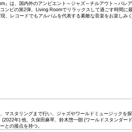
r Living Room』は、国内外のアンビエント～ジャズ～チルア
ンピの第2弾。Living Roomでリラックスして過ごす時
実現、レコードでもアルバムを代表する素敵な音楽をお楽しみ
、マスタリングまで行い、ジャズやワールドミュージックを探
lessing』(2022年) 他、久保田麻琴、鈴木惣一朗 (ワールドスタンダー
ーとの接点を持つ。