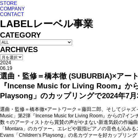
STORE
COMPANY
CONTACT
LABEL
レーベル事業
CATEGORY
ARCHIVES
2024
06.19
選曲・監修＝橋本徹 (SUBURBIA)×ア
『Incense Music for Living Ro
Playsong」のカップリングで2024年7月3
選曲・監修＝橋本徹×アートワーク＝藤田二郎、そしてジャズ～
Music」第2弾『Incense Music for Living Room』か
数々のアーティストから賞賛の声がやまない新進気鋭の作編曲家／キ
「Montara」のカヴァー。エレピや親指ピアノの音色も沁みるスピ
Evans「Children‘s Playsong」の名カヴァーを好カップリン