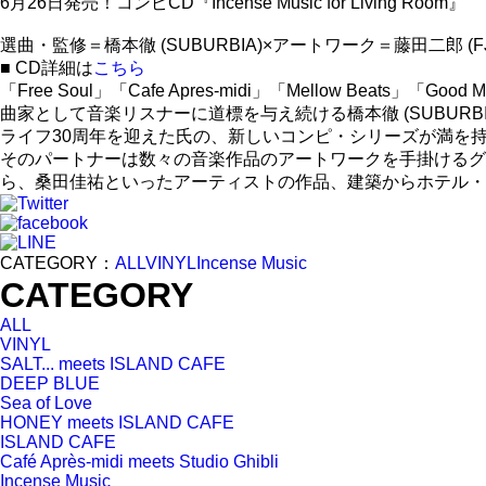
6月26日発売！コンピCD『Incense Music for Living Room』
選曲・監修＝橋本徹 (SUBURBIA)×アートワーク＝藤田二郎 (F
■ CD詳細は
こちら
「Free Soul」「Cafe Apres-midi」「Mellow Be
曲家として音楽リスナーに道標を与え続ける橋本徹 (SUBU
ライフ30周年を迎えた氏の、新しいコンピ・シリーズが満を
そのパートナーは数々の音楽作品のアートワークを手掛けるグラフ
ら、桑田佳祐といったアーティストの作品、建築からホテル・
CATEGORY：
ALL
VINYL
Incense Music
CATEGORY
ALL
VINYL
SALT... meets ISLAND CAFE
DEEP BLUE
Sea of Love
HONEY meets ISLAND CAFE
ISLAND CAFE
Café Après-midi meets Studio Ghibli
Incense Music