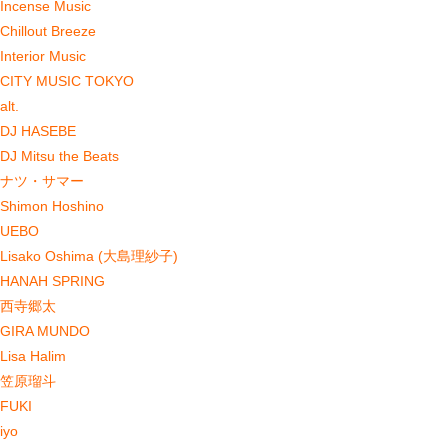
Incense Music
Chillout Breeze
Interior Music
CITY MUSIC TOKYO
alt.
DJ HASEBE
DJ Mitsu the Beats
ナツ・サマー
Shimon Hoshino
UEBO
Lisako Oshima (大島理紗子)
HANAH SPRING
西寺郷太
GIRA MUNDO
Lisa Halim
笠原瑠斗
FUKI
iyo