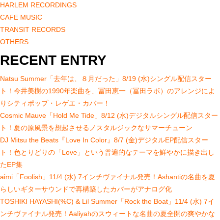
HARLEM RECORDINGS
CAFE MUSIC
TRANSIT RECORDS
OTHERS
RECENT ENTRY
Natsu Summer「去年は、８月だった」8/19 (水)シングル配信スター
ト！今井美樹の1990年楽曲を、冨田恵一（冨田ラボ）のアレンジによ
りシティポップ・レゲエ・カバー！
Cosmic Mauve「Hold Me Tide」8/12 (水)デジタルシングル配信スター
ト！夏の原風景を想起させるノスタルジックなサマーチューン
DJ Mitsu the Beats『Love In Color』8/7 (金)デジタルEP配信スター
ト！色とりどりの「Love」という普遍的なテーマを鮮やかに描き出し
たEP集
aimi「Foolish」11/4 (水) 7インチヴァイナル発売！Ashantiの名曲を夏
らしいギターサウンドで再構築したカバーがアナログ化
TOSHIKI HAYASHI(%C) & Lil Summer「Rock the Boat」11/4 (水) 7イ
ンチヴァイナル発売！Aaliyahのスウィートな名曲の夏全開の爽やかな