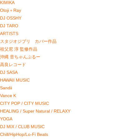
KIMIKA
Otoji＋Ray
DJ OSSHY
DJ TARO
ARTISTS
スタジオジブリ カバー作品
祖父尼 淳 監修作品
沖縄 音ちゃんぷるー
高良レコード
DJ SASA
HAWAII MUSIC
Sandii
Vance K
CITY POP / CITY MUSIC
HEALING / Super Natural / RELAXY
YOGA
DJ MIX / CLUB MUSIC
Chill/HipHop/Lo-Fi Beats