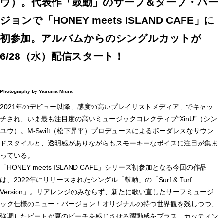
ウ）。代表作「鼓動」のサーフ＆ターフ・バー
ジョンで「HONEY meets ISLAND CAFE」に
初参加。アルバムからのシングルカットが
6/28（水）配信スタート！
Photography by Yasuma Miura
2021年のデビュー以降、感度の高いプレイリストメディア、でキャッ
チされ、いま最も注目度の高いミュージックコレクティブ“XinU”（シン
ユウ）。M-Swift（松下昇平）プロデュースによるボーダレスなサウン
ドスタイルと、透明感がありながらもスモーキーなボイスに注目が集ま
っている。
「HONEY meets ISLAND CAFE」シリーズ初参加となる今回の作品
は、2022年にリリースされたシングル「鼓動」の「Surf & Turf
Version」。リアレンジのみならず、新たに歌い直したサーフミュージ
ック仕様のニュー・バージョン！オリジナルの持つ世界観を残しつつ、
強調したビートが夏のビーチを感じさせる躍動感をプラス。カッティン