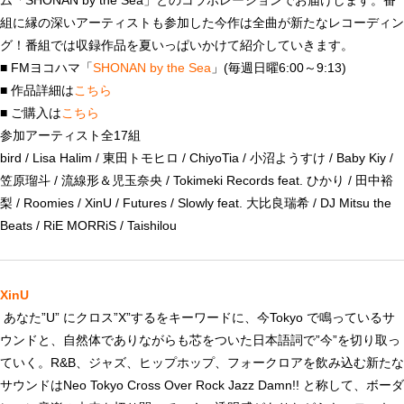
ム「SHONAN by the Sea」とのコラボレーションでお届けします。番
組に縁の深いアーティストも参加した今作は全曲が新たなレコーディン
グ！番組では収録作品を夏いっぱいかけて紹介していきます。
■ FMヨコハマ「
SHONAN by the Sea
」(毎週日曜6:00～9:13)
■ 作品詳細は
こちら
■ ご購入は
こちら
参加アーティスト全17組
bird / Lisa Halim / 東田トモヒロ / ChiyoTia / 小沼ようすけ / Baby Kiy /
笠原瑠斗 / 流線形＆児玉奈央 / Tokimeki Records feat. ひかり / 田中裕
梨 / Roomies / XinU / Futures / Slowly feat. 大比良瑞希 / DJ Mitsu the
Beats / RiE MORRiS / Taishilou
XinU
あなた”U” にクロス”X”するをキーワードに、今Tokyo で鳴っているサ
ウンドと、自然体でありながらも芯をついた日本語詞で”今”を切り取っ
ていく。R&B、ジャズ、ヒップホップ、フォークロアを飲み込む新たな
サウンドはNeo Tokyo Cross Over Rock Jazz Damn!! と称して、ボーダ