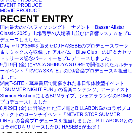
EVENT PRODUCE
MOVIE PRODUCE
RECENT ENTRY
国内最大のバスフィッシングトーナメント「Basser Allstar
Classic 2025」出場選手の入場演出並びに音響システムをプロ
デュースしました。
DJキャリア35年を迎えたDJ HASEBEのプロデュースワーク
＆リミックスを収録したアルバム「Blue Club」のLP＆カセッ
トリリース記念パーティーをプロデュースしました。
9月19日 (金) にRVCA SHIBUYA STOREで開催されたカルチャ
ーイベント「RVCA SKATE」のDJ/音楽プロデュースを担当し
ました。
湘南T-SITE・蔦屋書店で開催された非日常体験型イベント
「SUMMER NIGHT FUN」の音楽コンテンツ、アーティスト
Shimon HoshinoによるBGMライブ、シェアラウンジのBGMを
プロデュースしました。
8月29日 (金) に開催された江ノ電とBILLABONGのコラボプロ
ジェクトのローンチイベント「NEVER STOP SUMMER
LINE」の音楽プロデュースを担当しました。BILLABONGとの
コラボCDをリリースしたDJ HASEBEが出演！