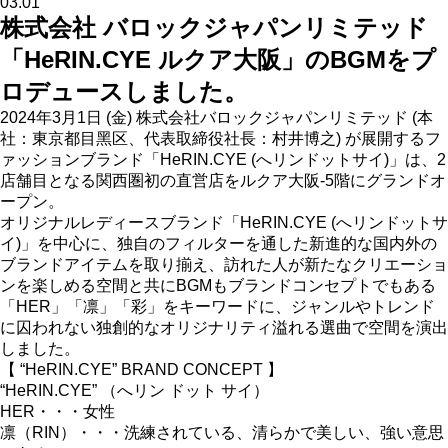
03.01
株式会社 バロックジャパンリミテッド
「HeRIN.CYE ルクア大阪」のBGMをプ
ロデュースしました。
2024年3月1日 (金) 株式会社バロックジャパンリミテッド (本
社：東京都⽬⿊区、代表取締役社⻑：村井博之) が展開するフ
ァッションブランド「HeRIN.CYE (へリンドットサイ)」は、2
店舗目となる関西圏初の直営店をルクア大阪-5階にグランドオ
ープン。
オリジナルレディースブランド「HeRIN.CYE (へリンドットサ
イ)」を中心に、独自のフィルターを通した新進的な国内外の
ブランドアイテムを取り揃え、訪れた人が新たなクリエーショ
ンを楽しめる空間と共にBGMもブランドコンセプトでもある
「HER」「凛」「彩」をキーワードに、ジャンルやトレンド
に囚われない独創的なオリジナリティ溢れる選曲で空間を演出
しました。
【 “HeRIN.CYE” BRAND CONCEPT 】
“HeRIN.CYE” （へリン ドット サイ）
HER・・・女性
凛（RIN）・・・洗練されている、清らかで美しい、強い意思