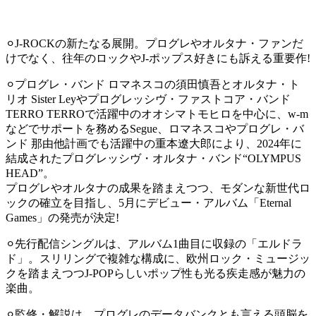
⚪︎J-ROCKの新たなる展開。プログレやオルタナ・ファンだ
けでなく、往年のロックやJ-ポップス好きにも訴える重要作!
⚪︎プログレ・バンド ロマネスコの須田慎吾とオルタナ・ト
リオ Sister Leyやプログレッシヴ・ファストコア・バンド
TERRO TERROで活躍中のオオシマトモヒロを中心に、w-m
などでサポートを務めるSegue、ロマネスコやプログレ・バ
ンド 那由他計画でも活躍中の重本遼大郎により、2024年に
結成されたプログレッシヴ・オルタナ・バンド“OLYMPUS
HEAD”。
プログレやオルタナの成果を踏まえつつ、モダンな新世代ロ
ックの確立を目指し、5月にデビュー・アルバム「Eternal
Games」の発売が決定!
⚪︎先行配信シングルは、アルバム1曲目に収録の「エルドラ
ド」。スリリングで複雑な構成に、欧州ロック・ミュージッ
クを踏まえつつJ-POPらしいポップ性も光る疾走感が魅力の
楽曲。
⚪︎
監修・解説は、プログレのデータバンクとも言える頭脳を