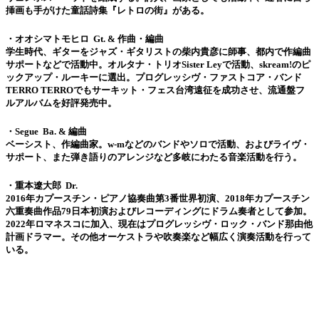
挿画も手がけた童話詩集『レトロの街』がある。
・オオシマトモヒロ Gt. & 作曲・編曲
学生時代、ギターをジャズ・ギタリストの柴内貴彦に師事、都内で作編曲
サポートなどで活動中。オルタナ・トリオSister Leyで活動、skream!のピ
ックアップ・ルーキーに選出。プログレッシヴ・ファストコア・バンド
TERRO TERROでもサーキット・フェス台湾遠征を成功させ、流通盤フ
ルアルバムを好評発売中。
・Segue Ba. & 編曲
ベーシスト、作編曲家。w-mなどのバンドやソロで活動、およびライヴ・
サポート、また弾き語りのアレンジなど多岐にわたる音楽活動を行う。
・重本遼大郎 Dr.
2016年カプースチン・ピアノ協奏曲第3番世界初演、2018年カプースチン
六重奏曲作品79日本初演およびレコーディングにドラム奏者として参加。
2022年ロマネスコに加入、現在はプログレッシヴ・ロック・バンド那由他
計画ドラマー。その他オーケストラや吹奏楽など幅広く演奏活動を行って
いる。