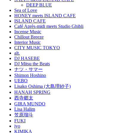
DEEP BLUE
Sea of Love
HONEY meets ISLAND CAFE
ISLAND CAFE
Café Après-midi meets Studio Ghibli
Incense Music
Chillout Breeze
Interior Music
CITY MUSIC TOKYO
alt.
DJ HASEBE
DJ Mitsu the Beats
ナツ・サマー
Shimon Hoshino
UEBO
Lisako Oshima (大島理紗子)
HANAH SPRING
西寺郷太
GIRA MUNDO
Lisa Halim
笠原瑠斗
FUKI
iyo
KIMIKA