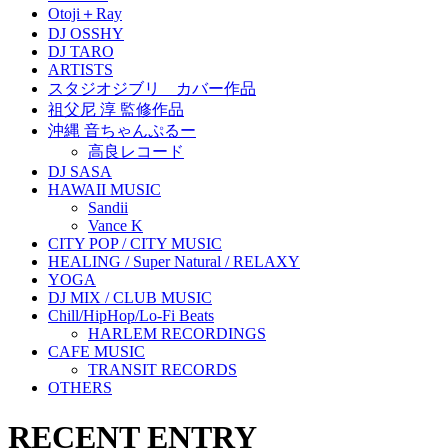
Otoji＋Ray
DJ OSSHY
DJ TARO
ARTISTS
スタジオジブリ カバー作品
祖父尼 淳 監修作品
沖縄 音ちゃんぷるー
高良レコード
DJ SASA
HAWAII MUSIC
Sandii
Vance K
CITY POP / CITY MUSIC
HEALING / Super Natural / RELAXY
YOGA
DJ MIX / CLUB MUSIC
Chill/HipHop/Lo-Fi Beats
HARLEM RECORDINGS
CAFE MUSIC
TRANSIT RECORDS
OTHERS
RECENT ENTRY