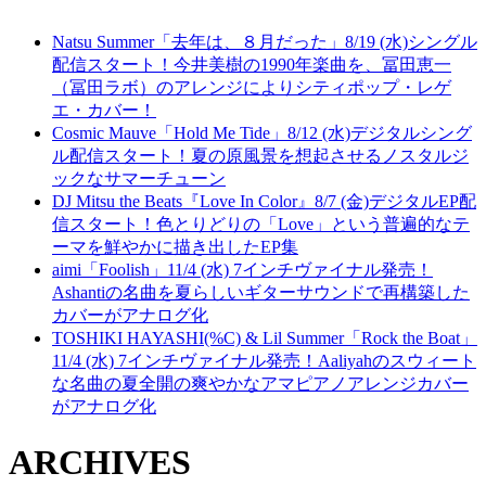
Natsu Summer「去年は、８月だった」8/19 (水)シングル
配信スタート！今井美樹の1990年楽曲を、冨田恵一
（冨田ラボ）のアレンジによりシティポップ・レゲ
エ・カバー！
Cosmic Mauve「Hold Me Tide」8/12 (水)デジタルシング
ル配信スタート！夏の原風景を想起させるノスタルジ
ックなサマーチューン
DJ Mitsu the Beats『Love In Color』8/7 (金)デジタルEP配
信スタート！色とりどりの「Love」という普遍的なテ
ーマを鮮やかに描き出したEP集
aimi「Foolish」11/4 (水) 7インチヴァイナル発売！
Ashantiの名曲を夏らしいギターサウンドで再構築した
カバーがアナログ化
TOSHIKI HAYASHI(%C) & Lil Summer「Rock the Boat」
11/4 (水) 7インチヴァイナル発売！Aaliyahのスウィート
な名曲の夏全開の爽やかなアマピアノアレンジカバー
がアナログ化
ARCHIVES