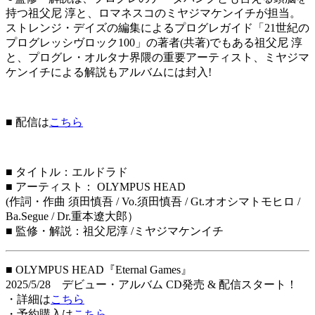
持つ祖父尼 淳と、ロマネスコのミヤジマケンイチが担当。
ストレンジ・デイズの編集によるプログレガイド「21世紀の
プログレッシヴロック100」の著者(共著)でもある祖父尼 淳
と、プログレ・オルタナ界隈の重要アーティスト、ミヤジマ
ケンイチによる解説もアルバムには封入!
■ 配信は
こちら
■ タイトル：エルドラド
■ アーティスト： OLYMPUS HEAD
(作詞・作曲 須田慎吾 / Vo.須田慎吾 / Gt.オオシマトモヒロ /
Ba.Segue / Dr.重本遼大郎）
■ 監修・解説：祖父尼淳 /ミヤジマケンイチ
■ OLYMPUS HEAD『Eternal Games』
2025/5/28 デビュー・アルバム CD発売 & 配信スタート！
・詳細は
こちら
・予約購入は
こちら