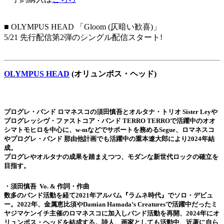
■ OLYMPUS HEAD 「Gloom (仄暗い歓喜)」
5/21 先行配信第2弾のシングル配信スタート!
OLYMPUS HEAD
(オリュンポス・ヘッド)
プログレ・バンド ロマネスコの須田慎吾とオルタナ・トリオ Sister Leyや
プログレッシヴ・ファストコア・バンド TERRO TERROで活躍中のオオ
シマトモヒロを中心に、w-mなどでサポートを務めるSegue、ロマネスコ
やプログレ・バンド 那由他計画でも活躍中の重本遼大郎により2024年結
成。
プログレやオルタナの成果を踏まえつつ、モダンな新世代ロックの確立を
目指す。
・
須田慎吾 Vo. & 作詞・作曲
数多のバンド活動を経て2021年アルバム『ラムネ時代』でソロ・デビュ
ー。2022年、金属恵比須やDamian Hamada’s Creaturesで活躍中だったミ
ヤジマケンイチ主催のロマネスコに加入しバンド活動を再開、2024年にオ
リュンポス・ヘッドを結成する。詩人、画家としても活動中、近著に自ら