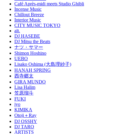
Café Après-midi meets Studio Ghibli
Incense Music
Chillout Breeze
Interior Music
CITY MUSIC TOKYO
alt.
DJ HASEBE
DJ Mitsu the Beats
ナツ・サマー
Shimon Hoshino
UEBO
Lisako Oshima (大島理紗子)
HANAH SPRING
西寺郷太
GIRA MUNDO
Lisa Halim
笠原瑠斗
FUKI
iyo
KIMIKA
Otoji＋Ray
DJ OSSHY
DJ TARO
ARTISTS