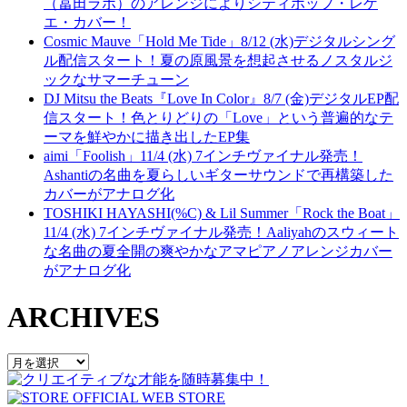
（冨田ラボ）のアレンジによりシティポップ・レゲ
エ・カバー！
Cosmic Mauve「Hold Me Tide」8/12 (水)デジタルシング
ル配信スタート！夏の原風景を想起させるノスタルジ
ックなサマーチューン
DJ Mitsu the Beats『Love In Color』8/7 (金)デジタルEP配
信スタート！色とりどりの「Love」という普遍的なテ
ーマを鮮やかに描き出したEP集
aimi「Foolish」11/4 (水) 7インチヴァイナル発売！
Ashantiの名曲を夏らしいギターサウンドで再構築した
カバーがアナログ化
TOSHIKI HAYASHI(%C) & Lil Summer「Rock the Boat」
11/4 (水) 7インチヴァイナル発売！Aaliyahのスウィート
な名曲の夏全開の爽やかなアマピアノアレンジカバー
がアナログ化
ARCHIVES