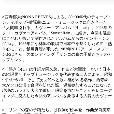
○西寺郷太(NONA REEVES)による、80~90年代のディープ・
シティポップ=歌謡曲/ニュー・ミュージックに向き合った
「人間味溢れる」カヴァー・アルバム『Human』。2023年の
ソロ・カヴァーアルバム「Sunset Rain」に続き、今回も選曲
にこだわり抜いて制作されたアルバムからの7インチ・シン
グルは、1985年に小林旭の歌唱で日本中を熱くした名曲「熱
き心に」と、
飯島真理が歌った1983年NHKアニメ「スプー
ンおばさん」のエンディング「リンゴの森の子猫たち」のカ
ップリング。
○「熱き心に」は作詞が阿久悠、作曲が大瀧詠一という日本
の歌謡界とポップミュージックを代表する二人による、昭和
~平成~令和、そして次世代へと歌い継がれる名作。西寺郷
太がソロ公演で台湾を訪れた際、偶然参加することになった
現地のカラオケ大会で歌い、喝采を浴びたことからレコーデ
ィングに突入した今回のアルバムを象徴する入魂のカヴァー
!
○「リンゴの森の子猫たち」は作詞が松本隆、作曲が筒美京