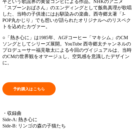
平という歌謡界の黄金コンビによる作品。NHKのアニメ
「スプーンおばさん」のエンディングとして飯島真理が歌唱
した、当時の子供達にはお馴染みの楽曲。西寺郷太著「J-
POP丸かじり」でも想いが語られたオリジナルへのリスペク
トを込めたカヴァー。
○「熱き心に」は1985年、AGFコーヒー「マキシム」のCM
ソングとしてシリーズ展開。YouTube 西寺郷太チャンネルの
プロデューサー福見敬太による今回のヴイジュアルは、当時
のCMの世界観をオマージュし、空気感を意識したデザイン
に。
・収録曲
Side-A: 熱き心に
Side-B: リンゴの森の子猫たち