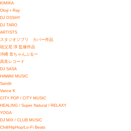
KIMIKA
Otoji＋Ray
DJ OSSHY
DJ TARO
ARTISTS
スタジオジブリ カバー作品
祖父尼 淳 監修作品
沖縄 音ちゃんぷるー
高良レコード
DJ SASA
HAWAII MUSIC
Sandii
Vance K
CITY POP / CITY MUSIC
HEALING / Super Natural / RELAXY
YOGA
DJ MIX / CLUB MUSIC
Chill/HipHop/Lo-Fi Beats