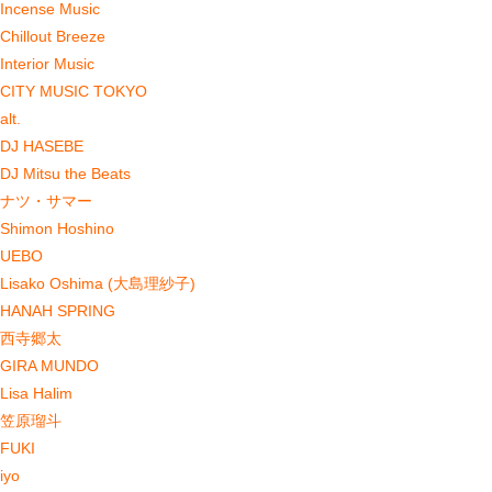
Incense Music
Chillout Breeze
Interior Music
CITY MUSIC TOKYO
alt.
DJ HASEBE
DJ Mitsu the Beats
ナツ・サマー
Shimon Hoshino
UEBO
Lisako Oshima (大島理紗子)
HANAH SPRING
西寺郷太
GIRA MUNDO
Lisa Halim
笠原瑠斗
FUKI
iyo