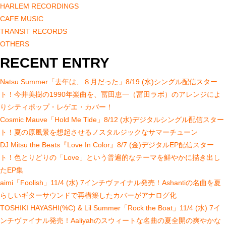
HARLEM RECORDINGS
CAFE MUSIC
TRANSIT RECORDS
OTHERS
RECENT ENTRY
Natsu Summer「去年は、８月だった」8/19 (水)シングル配信スター
ト！今井美樹の1990年楽曲を、冨田恵一（冨田ラボ）のアレンジによ
りシティポップ・レゲエ・カバー！
Cosmic Mauve「Hold Me Tide」8/12 (水)デジタルシングル配信スター
ト！夏の原風景を想起させるノスタルジックなサマーチューン
DJ Mitsu the Beats『Love In Color』8/7 (金)デジタルEP配信スター
ト！色とりどりの「Love」という普遍的なテーマを鮮やかに描き出し
たEP集
aimi「Foolish」11/4 (水) 7インチヴァイナル発売！Ashantiの名曲を夏
らしいギターサウンドで再構築したカバーがアナログ化
TOSHIKI HAYASHI(%C) & Lil Summer「Rock the Boat」11/4 (水) 7イ
ンチヴァイナル発売！Aaliyahのスウィートな名曲の夏全開の爽やかな