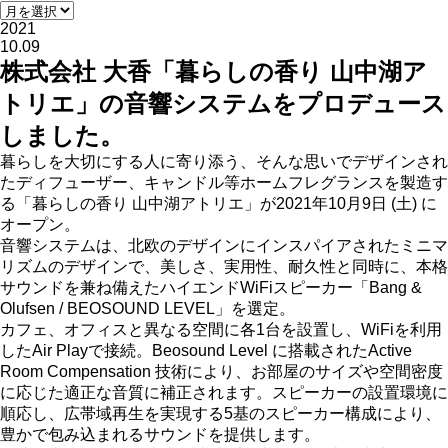
2021
10.09
株式会社 大香「暮らしの香り 山中湖ア
トリエ」の音響システムをプロデュース
しました。
暮らしを大切にする人に寄り添う、そんな思いでデザインされ
たディフューザー、キャンドル等ホームフレグランスを製造す
る「暮らしの香り 山中湖アトリエ」が2021年10月9日 (土) に
オープン。
音響システムは、北欧のデザインにインスパイアされたミニマ
リズムのデザインで、美しさ、実用性、耐久性と同時に、本格
サウンドを兼ね備えたハイエンドWiFiスピーカー「Bang &
Olufsen / BEOSOUND LEVEL」を選定。
カフェ、オフィスと異なる空間に各1台を設置し、WiFiを利用
したAir Playで接続。Beosound Level に搭載されたActive
Room Compensation 技術により、お部屋のサイズや空間密度
に応じた適正な音質に補正されます。スピーカーの設置環境に
順応し、広帯域再生を実現する5基のスピーカー構成により、
豊かで包み込まれるサウンドを提供します。