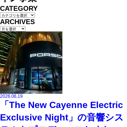
CATEGORY
ARCHIVES
2026.06.19
「The New Cayenne Electric
Exclusive Night」の音響シス