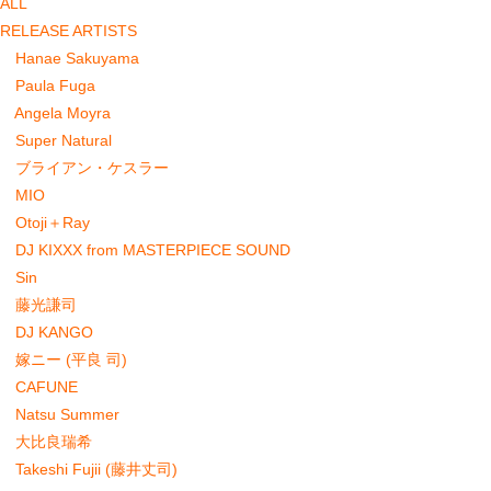
ALL
RELEASE ARTISTS
Hanae Sakuyama
Paula Fuga
Angela Moyra
Super Natural
ブライアン・ケスラー
MIO
Otoji＋Ray
DJ KIXXX from MASTERPIECE SOUND
Sin
藤光謙司
DJ KANGO
嫁ニー (平良 司)
CAFUNE
Natsu Summer
大比良瑞希
Takeshi Fujii (藤井丈司)