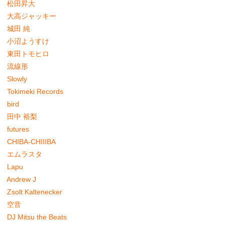
松田昇大
大高ジャッキー
城田 純
小沼ようすけ
東田トモヒロ
流線形
Slowly
Tokimeki Records
bird
田中 裕梨
futures
CHIBA-CHIIIBA
エムラスタ
Lapu
Andrew J
Zsolt Kaltenecker
空音
DJ Mitsu the Beats