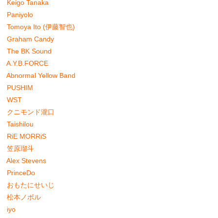
Keigo Tanaka
Paniyolo
Tomoya Ito (伊藤智也)
Graham Candy
The BK Sound
A.Y.B.FORCE
Abnormal Yellow Band
PUSHIM
WST
クニモンド瀧口
Taishilou
RiE MORRiS
笠原瑠斗
Alex Stevens
PrinceDo
おもたにせいじ
松本ノボル
iyo