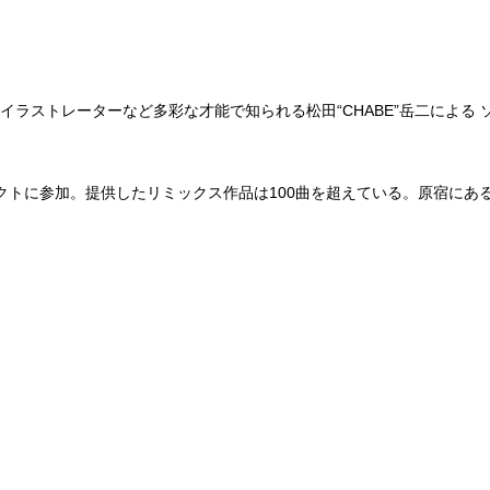
督、イラストレーターなど多彩な才能で知られる松田“CHABE”岳二による ソロ・プロジ
ジェクトに参加。提供したリミックス作品は100曲を超えている。原宿にある ギャラ