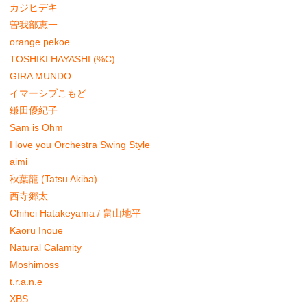
カジヒデキ
曽我部恵一
orange pekoe
TOSHIKI HAYASHI (%C)
GIRA MUNDO
イマーシブこもど
鎌田優紀子
Sam is Ohm
I love you Orchestra Swing Style
aimi
秋葉龍 (Tatsu Akiba)
西寺郷太
Chihei Hatakeyama / 畠山地平
Kaoru Inoue
Natural Calamity
Moshimoss
t.r.a.n.e
XBS