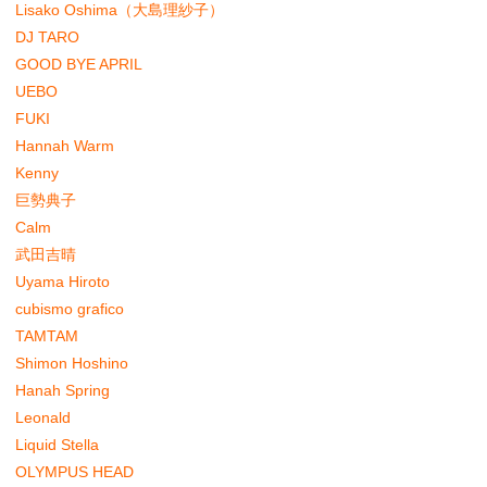
Lisako Oshima（大島理紗子）
DJ TARO
GOOD BYE APRIL
UEBO
FUKI
Hannah Warm
Kenny
巨勢典子
Calm
武田吉晴
Uyama Hiroto
cubismo grafico
TAMTAM
Shimon Hoshino
Hanah Spring
Leonald
Liquid Stella
OLYMPUS HEAD