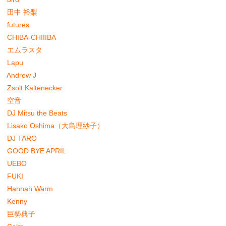
田中 裕梨
futures
CHIBA-CHIIIBA
エムラスタ
Lapu
Andrew J
Zsolt Kaltenecker
空音
DJ Mitsu the Beats
Lisako Oshima（大島理紗子）
DJ TARO
GOOD BYE APRIL
UEBO
FUKI
Hannah Warm
Kenny
巨勢典子