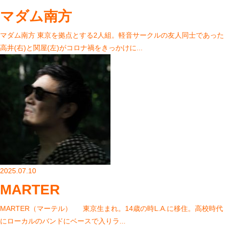
マダム南方
マダム南方 東京を拠点とする2人組。軽音サークルの友人同士であった
高井(右)と関屋(左)がコロナ禍をきっかけに...
2025.07.10
MARTER
MARTER（マーテル） 東京生まれ。14歳の時L.A.に移住。高校時代
にローカルのバンドにベースで入りラ...