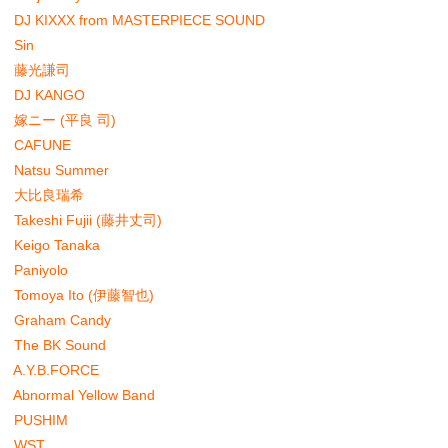
DJ KIXXX from MASTERPIECE SOUND
Sin
藤光謙司
DJ KANGO
嫁ニー (平良 司)
CAFUNE
Natsu Summer
大比良瑞希
Takeshi Fujii (藤井丈司)
Keigo Tanaka
Paniyolo
Tomoya Ito (伊藤智也)
Graham Candy
The BK Sound
A.Y.B.FORCE
Abnormal Yellow Band
PUSHIM
WST