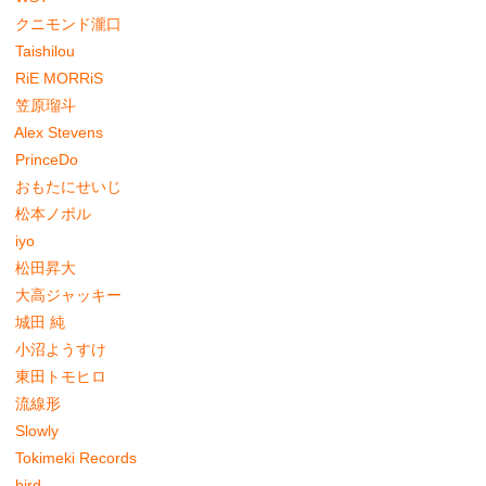
クニモンド瀧口
Taishilou
RiE MORRiS
笠原瑠斗
Alex Stevens
PrinceDo
おもたにせいじ
松本ノボル
iyo
松田昇大
大高ジャッキー
城田 純
小沼ようすけ
東田トモヒロ
流線形
Slowly
Tokimeki Records
bird