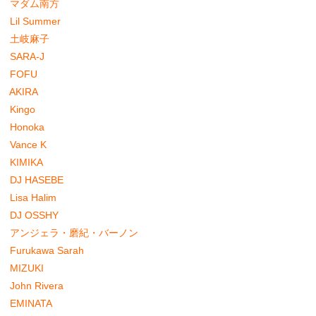
マダム南方
Lil Summer
土岐麻子
SARA-J
FOFU
AKIRA
Kingo
Honoka
Vance K
KIMIKA
DJ HASEBE
Lisa Halim
DJ OSSHY
アンジェラ・磨紀・バーノン
Furukawa Sarah
MIZUKI
John Rivera
EMINATA