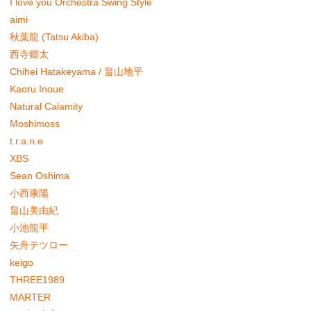
I love you Orchestra Swing Style
aimi
秋葉龍 (Tatsu Akiba)
西寺郷太
Chihei Hatakeyama / 畠山地平
Kaoru Inoue
Natural Calamity
Moshimoss
t.r.a.n.e
XBS
Sean Oshima
小西康陽
畠山美由紀
小池龍平
矢舟テツロー
keigo
THREE1989
MARTER