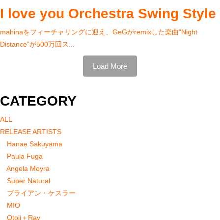
I love you Orchestra Swing Style
mahinaをフィーチャリングに迎え、GeGがremixした楽曲“Night
Distance”が500万回ス...
Load More
CATEGORY
ALL
RELEASE ARTISTS
Hanae Sakuyama
Paula Fuga
Angela Moyra
Super Natural
ブライアン・ケスラー
MIO
Otoji＋Ray