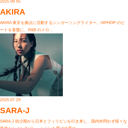
2025.08.05
AKIRA
AKIRA 東京を拠点に活動するシンガーソングライター。HIPHOP のビ
ートを基盤に、R&B のメロ...
2025.07.29
SARA-J
SARA-J 幼少期から日本とフィリピンを行き来し、国内外問わず様々な