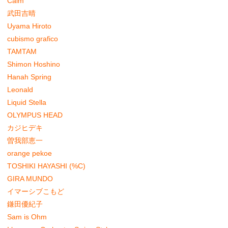
Calm
武田吉晴
Uyama Hiroto
cubismo grafico
TAMTAM
Shimon Hoshino
Hanah Spring
Leonald
Liquid Stella
OLYMPUS HEAD
カジヒデキ
曽我部恵一
orange pekoe
TOSHIKI HAYASHI (%C)
GIRA MUNDO
イマーシブこもど
鎌田優紀子
Sam is Ohm