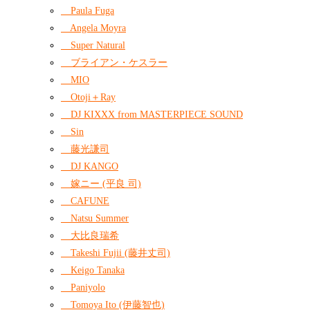
Paula Fuga
Angela Moyra
Super Natural
ブライアン・ケスラー
MIO
Otoji＋Ray
DJ KIXXX from MASTERPIECE SOUND
Sin
藤光謙司
DJ KANGO
嫁ニー (平良 司)
CAFUNE
Natsu Summer
大比良瑞希
Takeshi Fujii (藤井丈司)
Keigo Tanaka
Paniyolo
Tomoya Ito (伊藤智也)