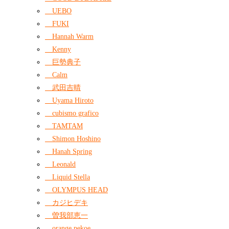
UEBO
FUKI
Hannah Warm
Kenny
巨勢典子
Calm
武田吉晴
Uyama Hiroto
cubismo grafico
TAMTAM
Shimon Hoshino
Hanah Spring
Leonald
Liquid Stella
OLYMPUS HEAD
カジヒデキ
曽我部恵一
orange pekoe