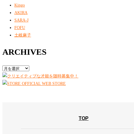
Kingo
AKIRA
SARA-J
FOFU
土岐麻子
ARCHIVES
TOP