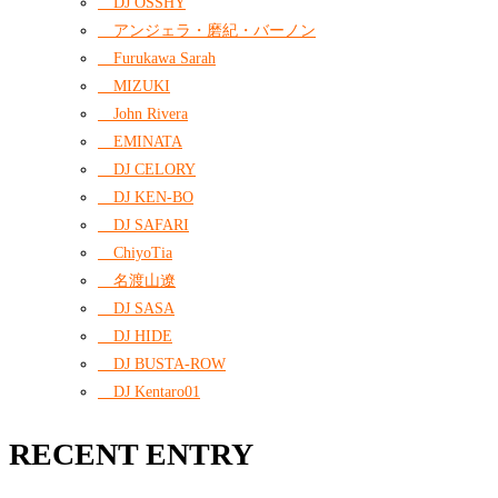
DJ OSSHY
アンジェラ・磨紀・バーノン
Furukawa Sarah
MIZUKI
John Rivera
EMINATA
DJ CELORY
DJ KEN-BO
DJ SAFARI
ChiyoTia
名渡山遼
DJ SASA
DJ HIDE
DJ BUSTA-ROW
DJ Kentaro01
RECENT ENTRY