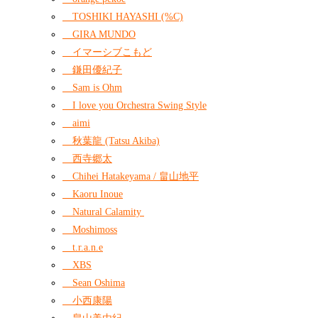
TOSHIKI HAYASHI (%C)
GIRA MUNDO
イマーシブこもど
鎌田優紀子
Sam is Ohm
I love you Orchestra Swing Style
aimi
秋葉龍 (Tatsu Akiba)
西寺郷太
Chihei Hatakeyama / 畠山地平
Kaoru Inoue
Natural Calamity
Moshimoss
t.r.a.n.e
XBS
Sean Oshima
小西康陽