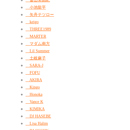
畠山美由紀
小池龍平
矢舟テツロー
keigo
THREE1989
MARTER
マダム南方
Lil Summer
土岐麻子
SARA-J
FOFU
AKIRA
Kingo
Honoka
Vance K
KIMIKA
DJ HASEBE
Lisa Halim