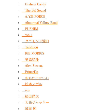
Graham Candy
The BK Sound
A.Y.B.FORCE
Abnormal Yellow Band
PUSHIM
WST
クニモンド瀧口
Taishilou
RiE MORRiS
笠原瑠斗
Alex Stevens
PrinceDo
おもたにせいじ
松本ノボル
iyo
松田昇大
大高ジャッキー
城田 純