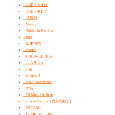
小沼ようすけ
東田トモヒロ
流線形
Slowly
Tokimeki Records
bird
田中 裕梨
futures
CHIBA-CHIIIBA
エムラスタ
Lapu
Andrew J
Zsolt Kaltenecker
空音
DJ Mitsu the Beats
Lisako Oshima（大島理紗子）
DJ TARO
GOOD BYE APRIL