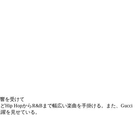
ら影響を受けて
 kingzなどHip HopからR&Bまで幅広い楽曲を手掛ける。また、Gucci
る活躍を見せている。