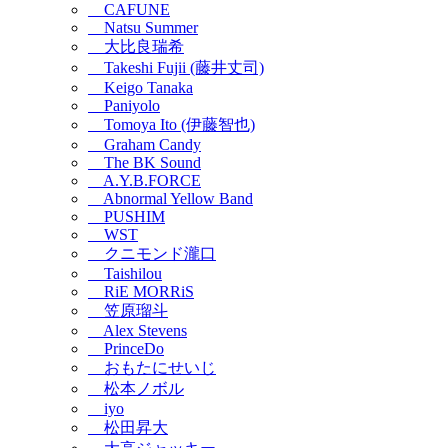
CAFUNE
Natsu Summer
大比良瑞希
Takeshi Fujii (藤井丈司)
Keigo Tanaka
Paniyolo
Tomoya Ito (伊藤智也)
Graham Candy
The BK Sound
A.Y.B.FORCE
Abnormal Yellow Band
PUSHIM
WST
クニモンド瀧口
Taishilou
RiE MORRiS
笠原瑠斗
Alex Stevens
PrinceDo
おもたにせいじ
松本ノボル
iyo
松田昇大