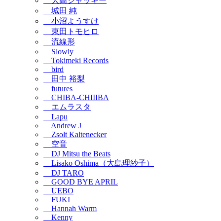
大高ジャッキー
城田 純
小沼ようすけ
東田トモヒロ
流線形
Slowly
Tokimeki Records
bird
田中 裕梨
futures
CHIBA-CHIIIBA
エムラスタ
Lapu
Andrew J
Zsolt Kaltenecker
空音
DJ Mitsu the Beats
Lisako Oshima（大島理紗子）
DJ TARO
GOOD BYE APRIL
UEBO
FUKI
Hannah Warm
Kenny