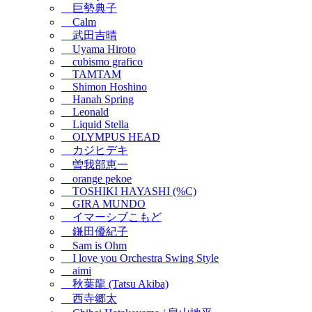
巨勢典子
Calm
武田吉晴
Uyama Hiroto
cubismo grafico
TAMTAM
Shimon Hoshino
Hanah Spring
Leonald
Liquid Stella
OLYMPUS HEAD
カジヒデキ
曽我部恵一
orange pekoe
TOSHIKI HAYASHI (%C)
GIRA MUNDO
イマーシブこもど
鎌田優紀子
Sam is Ohm
I love you Orchestra Swing Style
aimi
秋葉龍 (Tatsu Akiba)
西寺郷太