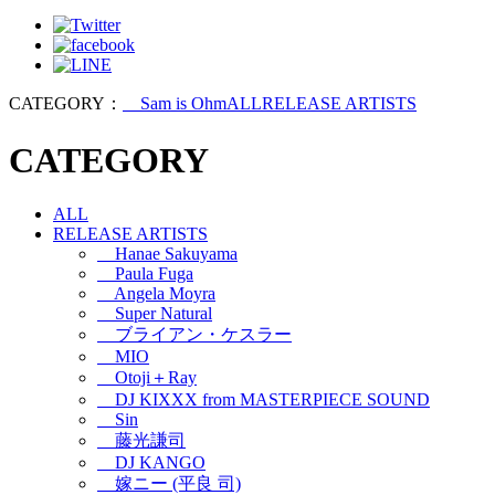
CATEGORY：
Sam is Ohm
ALL
RELEASE ARTISTS
CATEGORY
ALL
RELEASE ARTISTS
Hanae Sakuyama
Paula Fuga
Angela Moyra
Super Natural
ブライアン・ケスラー
MIO
Otoji＋Ray
DJ KIXXX from MASTERPIECE SOUND
Sin
藤光謙司
DJ KANGO
嫁ニー (平良 司)