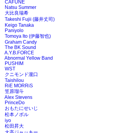
CAFUNE
Natsu Summer
大比良瑞希
Takeshi Fujii (藤井丈司)
Keigo Tanaka
Paniyolo
Tomoya Ito (伊藤智也)
Graham Candy
The BK Sound
A.Y.B.FORCE
Abnormal Yellow Band
PUSHIM
WST
クニモンド瀧口
Taishilou
RiE MORRiS
笠原瑠斗
Alex Stevens
PrinceDo
おもたにせいじ
松本ノボル
iyo
松田昇大
大高ジャッキー