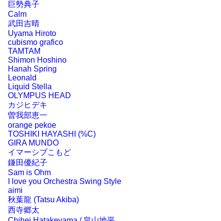
巨勢典子
Calm
武田吉晴
Uyama Hiroto
cubismo grafico
TAMTAM
Shimon Hoshino
Hanah Spring
Leonald
Liquid Stella
OLYMPUS HEAD
カジヒデキ
曽我部恵一
orange pekoe
TOSHIKI HAYASHI (%C)
GIRA MUNDO
イマーシブこもど
鎌田優紀子
Sam is Ohm
I love you Orchestra Swing Style
aimi
秋葉龍 (Tatsu Akiba)
西寺郷太
Chihei Hatakeyama / 畠山地平