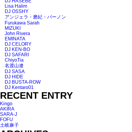
DJ HASEBE
Lisa Halim
DJ OSSHY
アンジェラ・磨紀・バーノン
Furukawa Sarah
MIZUKI
John Rivera
EMINATA
DJ CELORY
DJ KEN-BO
DJ SAFARI
ChiyoTia
名渡山遼
DJ SASA
DJ HIDE
DJ BUSTA-ROW
DJ Kentaro01
RECENT ENTRY
Kingo
AKIRA
SARA-J
FOFU
土岐麻子