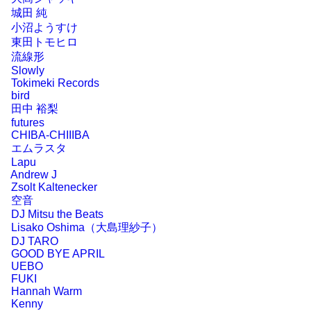
城田 純
小沼ようすけ
東田トモヒロ
流線形
Slowly
Tokimeki Records
bird
田中 裕梨
futures
CHIBA-CHIIIBA
エムラスタ
Lapu
Andrew J
Zsolt Kaltenecker
空音
DJ Mitsu the Beats
Lisako Oshima（大島理紗子）
DJ TARO
GOOD BYE APRIL
UEBO
FUKI
Hannah Warm
Kenny