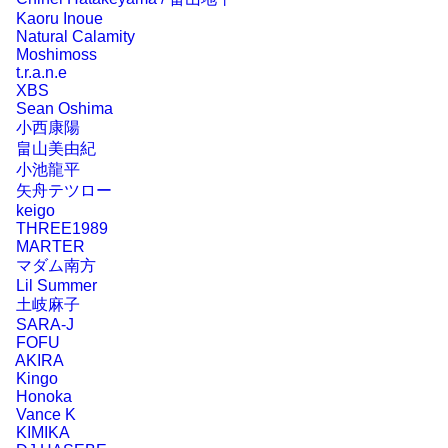
Kaoru Inoue
Natural Calamity
Moshimoss
t.r.a.n.e
XBS
Sean Oshima
小西康陽
畠山美由紀
小池龍平
矢舟テツロー
keigo
THREE1989
MARTER
マダム南方
Lil Summer
土岐麻子
SARA-J
FOFU
AKIRA
Kingo
Honoka
Vance K
KIMIKA