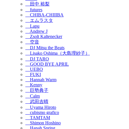
田中 裕梨
futures
CHIBA-CHIIIBA
エムラスタ
Lapu
Andrew J
Zsolt Kaltenecker
空音
DJ Mitsu the Beats
Lisako Oshima（大島理紗子）
DJ TARO
GOOD BYE APRIL
UEBO
FUKI
Hannah Warm
Kenny
巨勢典子
Calm
武田吉晴
Uyama Hiroto
cubismo grafico
TAMTAM
Shimon Hoshino
Hanah Spring