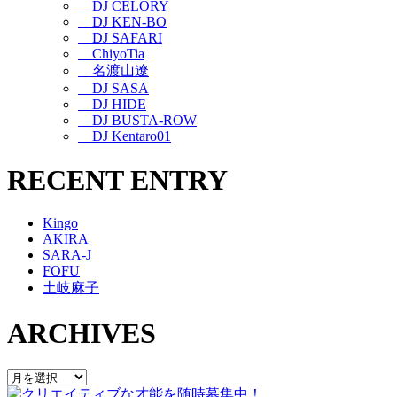
DJ CELORY
DJ KEN-BO
DJ SAFARI
ChiyoTia
名渡山遼
DJ SASA
DJ HIDE
DJ BUSTA-ROW
DJ Kentaro01
RECENT ENTRY
Kingo
AKIRA
SARA-J
FOFU
土岐麻子
ARCHIVES