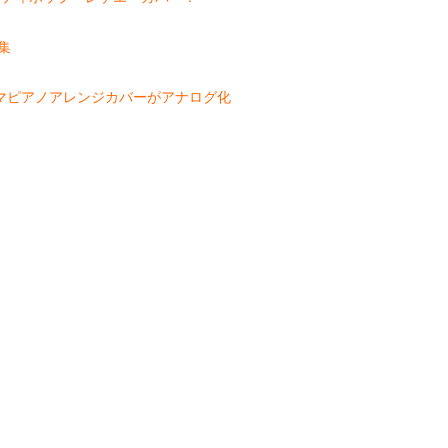
P集
の爽やかなアマピアノアレンジカバーがアナログ化