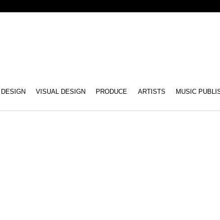
インセンスミュージッ
 DESIGN
VISUAL DESIGN
PRODUCE
ARTISTS
MUSIC PUBLI