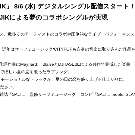
ONKEY MAJIK」 8/6 (水) デジタルシングル
MAJIKによる夢のコラボシングルが実現
多くのアーティストのコラボや圧倒的なライブ・パフォーマンスでバンド結成2
つ、近年はサーフミュージック/CITYPOPも自身の音楽に取り込んだ作品
作曲はMaynard、 BlaiseとDJHASEBEによる共作で完成した楽曲「Pin
いでほしい夏の恋を歌ったラブソング。
せるエモーショナルなトラックが、夏の日の恋を盛り上げる仕上がりに。
ださい。
..」監修サーフミュージック・コンピ「SALT... meets ISLAND CA