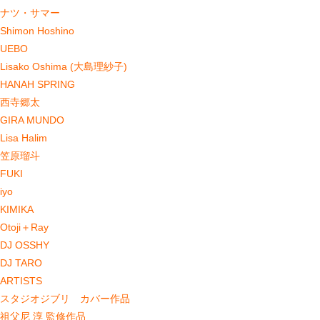
ナツ・サマー
Shimon Hoshino
UEBO
Lisako Oshima (大島理紗子)
HANAH SPRING
西寺郷太
GIRA MUNDO
Lisa Halim
笠原瑠斗
FUKI
iyo
KIMIKA
Otoji＋Ray
DJ OSSHY
DJ TARO
ARTISTS
スタジオジブリ カバー作品
祖父尼 淳 監修作品