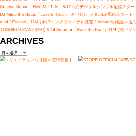
Cosmic Mauve「Hold Me Tide」8/12 (水)デジタルシン
DJ Mitsu the Beats『Love In Color』8/7 (金)デジタ
aimi「Foolish」11/4 (水) 7インチヴァイナル発売！Ashant
TOSHIKI HAYASHI(%C) & Lil Summer「Rock the Bo
ARCHIVES