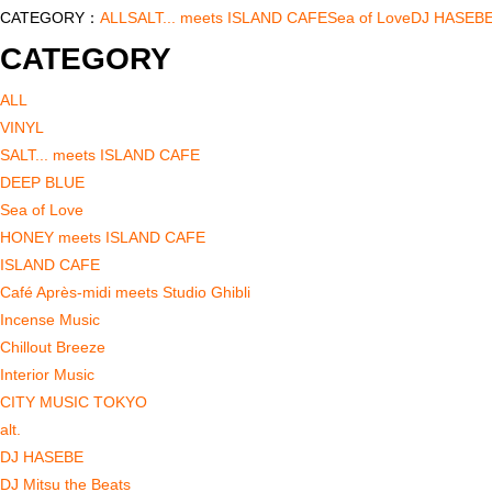
CATEGORY：
ALL
SALT... meets ISLAND CAFE
Sea of Love
DJ HASEB
CATEGORY
ALL
VINYL
SALT... meets ISLAND CAFE
DEEP BLUE
Sea of Love
HONEY meets ISLAND CAFE
ISLAND CAFE
Café Après-midi meets Studio Ghibli
Incense Music
Chillout Breeze
Interior Music
CITY MUSIC TOKYO
alt.
DJ HASEBE
DJ Mitsu the Beats