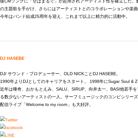
後CMソングに「空はまるで」が起用されアーティスト性を確立した。
の主題歌を手がけ、さらにはアーティストとのコラボレーションや楽曲
今年はバンド結成25周年を迎え、これまで以上に精力的に活動中。
DJ HASEBE
DJ/ サウンド・プロデューサー、OLD NICKことDJ HASEBE。
1990年よりDJとしてのキャリアをスタート。 1998年にSugar Sou
近年は唾奇、おかもとえみ、SALU、SIRUP、向井太一、BASI他若
る数少ないアーティストの一人。サーフミュージックのコンピシリーズ「HONEY 
配信ライブ「Welcome to my room」も大好評。