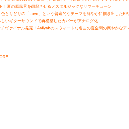
グル配信スタート！夏の原風景を想起させるノスタルジックなサマーチューン
ルEP配信スタート！色とりどりの「Love」という普遍的なテーマを鮮やかに描き出したE
iの名曲を夏らしいギターサウンドで再構築したカバーがアナログ化
at」11/4 (水) 7インチヴァイナル発売！Aaliyahのスウィートな名曲の夏全開