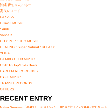
沖縄 音ちゃんぷるー
高良レコード
DJ SASA
HAWAII MUSIC
Sandii
Vance K
CITY POP / CITY MUSIC
HEALING / Super Natural / RELAXY
YOGA
DJ MIX / CLUB MUSIC
Chill/HipHop/Lo-Fi Beats
HARLEM RECORDINGS
CAFE MUSIC
TRANSIT RECORDS
OTHERS
RECENT ENTRY
Natsu Summer「去年は、８月だった」8/19 (水)シングル配