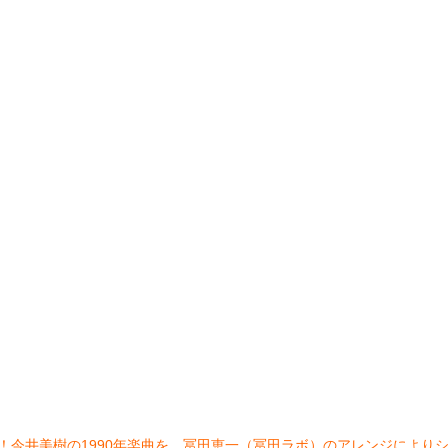
信スタート！今井美樹の1990年楽曲を、冨田恵一（冨田ラボ）のアレンジに