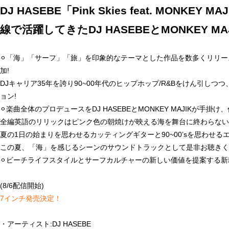
DJ HASEBE「Pink Skies feat. M
線で活躍してきたDJ HASEBEとMONKEY 
⚪︎「海」「サーフ」「旅」を印象的なテーマとした作品を数多くリリース、数
加!
DJキャリア35年を誇り90~00年代のヒップホップ/R&Bをけん引しつ
ョン!
⚪︎楽曲全体のプロデュースをDJ HASEBEとMONKEY MAJIKが手掛け、作詞
全編英語のリリックはピンク色の朝焼けが映える海を舞台に終わらな
夏の1日の始まりを思わせるカッティングギターと90~00’sを思わ
この夏、「海」を感じるシーンのサウンドトラックとして是非お聴きく
⚪︎ビーチライフスタイルとサーフカルチャーの新しい価値を提案する新雑誌「SALT.
(8/6配信開始)
7インチ発売決定！
・アーティスト:DJ HASEBE