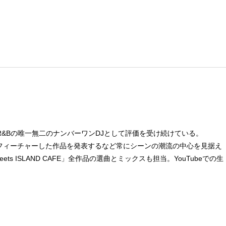
Hop/R&Bの唯一無二のナンバーワンDJとして評価を受け続けている。
D）をフィーチャーした作品を発表するなど常にシーンの潮流の中心を見据え
ts ISLAND CAFE」全作品の選曲とミックスも担当。YouTubeでの生