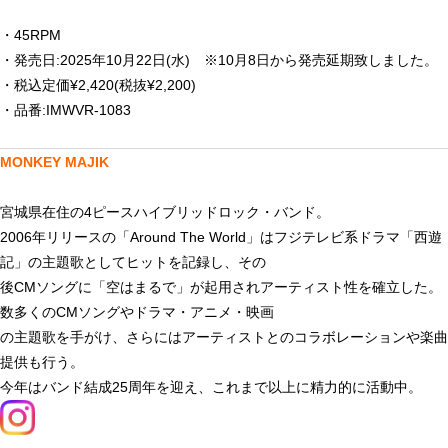
・45RPM
・発売日
:2025
年
10
月
22
日
(
水
)
※
10
月
8
日から発売延期致しました。
・税込定価¥2,420(税抜¥2,200)
・品番:IMWVR-1083
MONKEY MAJIK
宮城県在住の4ピースハイブリッドロック・バンド。
2006年リリースの「Around The World」はフジテレビ系ドラマ「西遊
記」の主題歌としてヒットを記録し、その
後CMソングに「空はまるで」が起用されアーティスト性を確立した。
数多くのCMソングやドラマ・アニメ・映画
の主題歌を手がけ、さらにはアーティストとのコラボレーションや楽曲
提供も行う。
今年はバンド結成25周年を迎え、これまで以上に精力的に活動中。