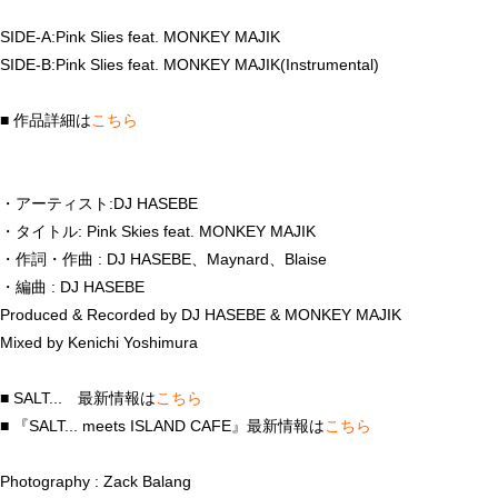
SIDE-A:Pink Slies feat. MONKEY MAJIK
SIDE-B:Pink Slies feat. MONKEY MAJIK(Instrumental)
■ 作品詳細は
こちら
・アーティスト:DJ HASEBE
・タイトル: Pink Skies feat. MONKEY MAJIK
・作詞・作曲 : DJ HASEBE、Maynard、Blaise
・編曲 : DJ HASEBE
Produced & Recorded by DJ HASEBE & MONKEY MAJIK
Mixed by Kenichi Yoshimura
■ SALT... 最新情報は
こちら
■ 『SALT... meets ISLAND CAFE』最新情報は
こちら
Photography : Zack Balang