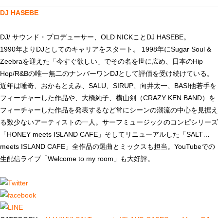
DJ HASEBE
DJ/ サウンド・プロデューサー、OLD NICKことDJ HASEBE。
1990年よりDJとしてのキャリアをスタート。 1998年にSugar Soul &
Zeebraを迎えた「今すぐ欲しい」でその名を世に広め、日本のHip
Hop/R&Bの唯一無二のナンバーワンDJとして評価を受け続けている。
近年は唾奇、おかもとえみ、SALU、SIRUP、向井太一、BASI他若手を
フィーチャーした作品や、大橋純子、横山剣（CRAZY KEN BAND）を
フィーチャーした作品を発表するなど常にシーンの潮流の中心を見据え
る数少ないアーティストの一人。サーフミュージックのコンピシリーズ
「HONEY meets ISLAND CAFE」そしてリニューアルした「SALT…
meets ISLAND CAFE」全作品の選曲とミックスも担当。YouTubeでの
生配信ライブ「Welcome to my room」も大好評。