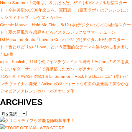
Natsu Summer「去年は、８月だった」8/19 (水)シングル配信スター
ト！今井美樹の1990年楽曲を、冨田恵一（冨田ラボ）のアレンジによ
りシティポップ・レゲエ・カバー！
Cosmic Mauve「Hold Me Tide」8/12 (水)デジタルシングル配信スター
ト！夏の原風景を想起させるノスタルジックなサマーチューン
DJ Mitsu the Beats『Love In Color』8/7 (金)デジタルEP配信スター
ト！色とりどりの「Love」という普遍的なテーマを鮮やかに描き出し
たEP集
aimi「Foolish」11/4 (水) 7インチヴァイナル発売！Ashantiの名曲を夏
らしいギターサウンドで再構築したカバーがアナログ化
TOSHIKI HAYASHI(%C) & Lil Summer「Rock the Boat」11/4 (水) 7イ
ンチヴァイナル発売！Aaliyahのスウィートな名曲の夏全開の爽やかな
アマピアノアレンジカバーがアナログ化
ARCHIVES