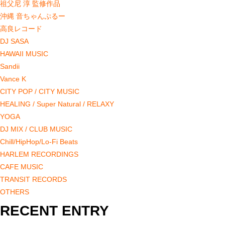
祖父尼 淳 監修作品
沖縄 音ちゃんぷるー
高良レコード
DJ SASA
HAWAII MUSIC
Sandii
Vance K
CITY POP / CITY MUSIC
HEALING / Super Natural / RELAXY
YOGA
DJ MIX / CLUB MUSIC
Chill/HipHop/Lo-Fi Beats
HARLEM RECORDINGS
CAFE MUSIC
TRANSIT RECORDS
OTHERS
RECENT ENTRY