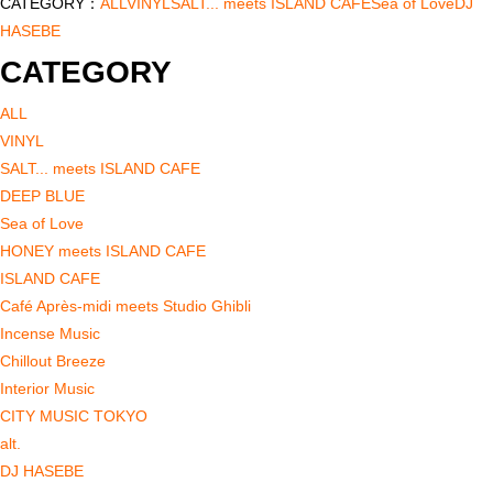
CATEGORY：
ALL
VINYL
SALT... meets ISLAND CAFE
Sea of Love
DJ
HASEBE
CATEGORY
ALL
VINYL
SALT... meets ISLAND CAFE
DEEP BLUE
Sea of Love
HONEY meets ISLAND CAFE
ISLAND CAFE
Café Après-midi meets Studio Ghibli
Incense Music
Chillout Breeze
Interior Music
CITY MUSIC TOKYO
alt.
DJ HASEBE