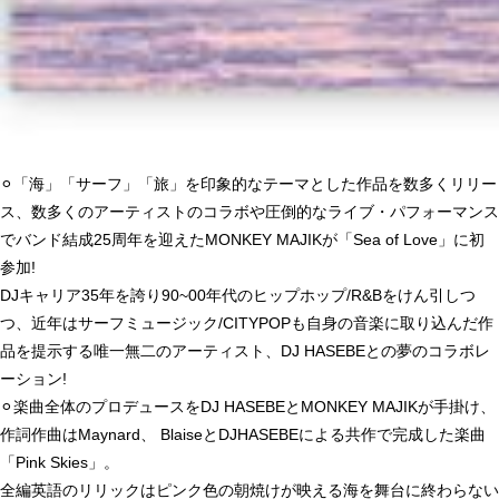
⚪︎「海」「サーフ」「旅」を印象的なテーマとした作品を数多くリリー
ス、数多くのアーティストのコラボや圧倒的なライブ・パフォーマンス
でバンド結成25周年を迎えたMONKEY MAJIKが「Sea of Love」に初
参加!
DJキャリア35年を誇り90~00年代のヒップホップ/R&Bをけん引しつ
つ、近年はサーフミュージック/CITYPOPも自身の音楽に取り込んだ作
品を提示する唯一無二のアーティスト、DJ HASEBEとの夢のコラボレ
ーション!
⚪︎楽曲全体のプロデュースをDJ HASEBEとMONKEY MAJIKが手掛け、
作詞作曲はMaynard、 BlaiseとDJHASEBEによる共作で完成した楽曲
「Pink Skies」。
全編英語のリリックはピンク色の朝焼けが映える海を舞台に終わらない